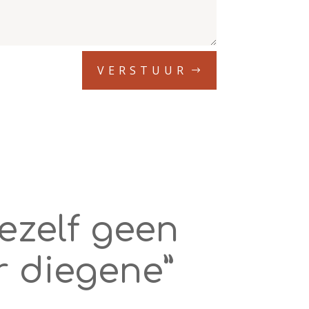
VERSTUUR
jezelf geen
r diegene”